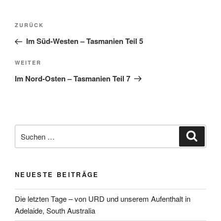
Beitragsnavigation
Vorheriger
ZURÜCK
Beitrag
Im Süd-Westen – Tasmanien Teil 5
Nächster
WEITER
Beitrag
Im Nord-Osten – Tasmanien Teil 7
Suchen
Suche
nach:
NEUESTE BEITRÄGE
Die letzten Tage – von URD und unserem Aufenthalt in
Adelaide, South Australia