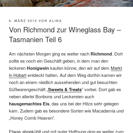
VERÖFFENTLICHT
6. MÄRZ 2014
VON
ALINA
AM
Von Richmond zur Wineglass Bay –
Tasmanien Teil 6
Am nächsten Morgen ging es weiter nach
Richmond
. Dort
sollte es noch ein Geschäft geben, in dem man den
leckeren
Honigwein
kaufen könne, den wir auf dem
Markt
in Hobart
entdeckt hatten. Auf dem Weg dorthin kamen wir
noch an einem niedlich aussehenden und gut besuchten
Süßwarengeschäft „
Sweets & Treats
” vorbei. Dort gab es
neben allerlei Bonbons und Leckereien auch
hausgemachtes Eis
, das uns bei der Hitze sehr gelegen
kam. Zudem gab es besondere Sorten wie Macadamia und
„Honey Comb Heaven“.
Etwas abgekühlt und mit guter Hoffnung ging es weiter zum